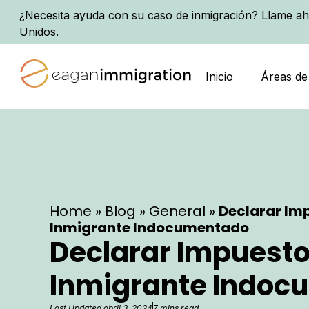
¿Necesita ayuda con su caso de inmigración? Llame ah
Unidos.
Inicio
Áreas de
Home
»
Blog
»
General
»
Declarar Im
Inmigrante Indocumentado
Declarar Impuest
Inmigrante Indoc
Last Updated
abril 3, 2024
7 mins read