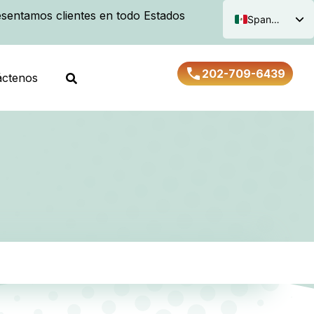
sentamos clientes en todo Estados
Spanish
English
202-709-6439
áctenos