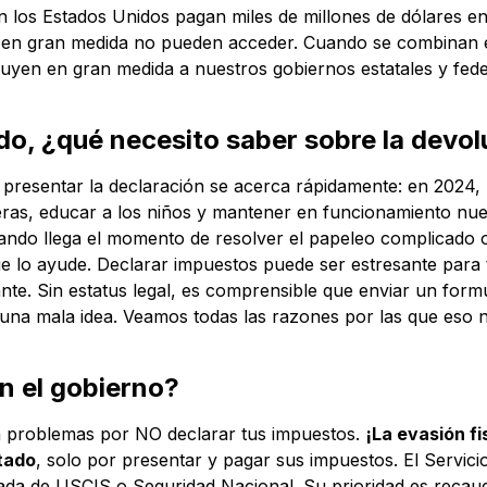
 los Estados Unidos pagan miles de millones de dólares en 
ue en gran medida no pueden acceder. Cuando se combinan e
ibuyen en gran medida a nuestros gobiernos estatales y fed
o, ¿qué necesito saber sobre la devol
 presentar la declaración se acerca rápidamente: en 2024, l
as, educar a los niños y mantener en funcionamiento nuest
cuando llega el momento de resolver el papeleo complicado
e lo ayude. Declarar impuestos puede ser estresante para 
te. Sin estatus legal, es comprensible que enviar un formu
una mala idea. Veamos todas las razones por las que eso n
n el gobierno?
 problemas por NO declarar tus impuestos.
¡La evasión fi
tado
, solo por presentar y pagar sus impuestos. El Servici
da de USCIS o Seguridad Nacional. Su prioridad es recauda