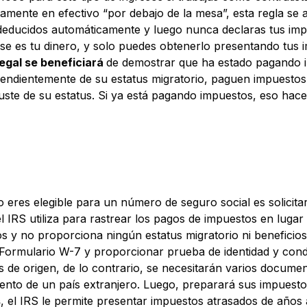
ente en efectivo “por debajo de la mesa”, esta regla se apl
educidos automáticamente y luego nunca declaras tus impue
 Ese es tu dinero, y solo puedes obtenerlo presentando tus 
legal se beneficiará
de demostrar que ha estado pagando im
ependientemente de su estatus migratorio, paguen impuesto
el ajuste de su estatus. Si ya está pagando impuestos, eso 
o eres elegible para un número de seguro social es solicit
l IRS utiliza para rastrear los pagos de impuestos en lugar
y no proporciona ningún estatus migratorio ni beneficios. 
 Formulario W-7 y proporcionar prueba de identidad y con
s de origen, de lo contrario, se necesitarán varios documen
iento de un país extranjero. Luego, preparará sus impuesto
s
, el IRS le permite presentar impuestos atrasados de año