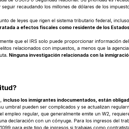
y seguir recaudando los millones de dólares de los impuesto
unto de leyes que rigen el sistema tributario federal, incl
tratada a efectos fiscales como residente de los Estados
camente que el IRS solo puede proporcionar información del
elitos relacionados con impuestos, a menos que la agencia r
auta.
Ninguna investigación relacionada con la inmigraci
itud?
s,
incluso los inmigrantes indocumentados, están obliga
es su umbral pueden ser complicados y se actualizan regula
 el empleo regular, que generalmente emite un W2, requier
una declaración con un cónyuge. Para los ingresos del trab
 1099 para este tipo de ingresos si trabajas como contrat