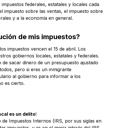
impuestos federales, estatales y locales cada
l impuesto sobre las ventas, el impuesto sobre
erales y a la economía en general.
ución de mis impuestos?
os impuestos vencen el 15 de abril. Los
ros gobiernos locales, estatales y federales.
 o de sacar dinero de un presupuesto ajustado
todos, pero si eres un inmigrante
lario al gobierno para informar a los
o es cierto.
scal es un delito
!
o de Impuestos Internos (IRS, por sus siglas en
r impuestos, y es en el mejor interés del IRS