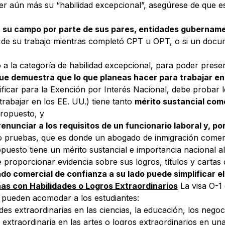
er aún más su “habilidad excepcional”, asegúrese de que es
n su campo por parte de sus pares, entidades gubername
 de su trabajo mientras completó CPT u OPT, o si un docu
 a la categoría de habilidad excepcional, para poder prese
que demuestra que lo que planeas hacer para trabajar en l
ificar para la Exención por Interés Nacional, debe probar l
rabajar en los EE. UU.) tiene tanto
mérito sustancial com
ropuesto, y
enunciar a los requisitos de un funcionario laboral y, por 
pruebas, que es donde un abogado de inmigración comercia
uesto tiene un mérito sustancial e importancia nacional 
proporcionar evidencia sobre sus logros, títulos y carta
do comercial de confianza a su lado puede simplificar e
nas con Habilidades o Logros Extraordinarios
La visa O-1 
 pueden acomodar a los estudiantes:
es extraordinarias en las ciencias, la educación, los negoci
 extraordinaria en las artes o logros extraordinarios en una