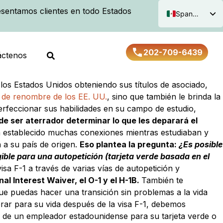
sentamos clientes en todo Estados
Spanish
English
202-709-6439
áctenos
os Estados Unidos obteniendo sus títulos de asociado,
s de renombre de los EE. UU.
, sino que también le brinda la
rfeccionar sus habilidades en su campo de estudio,
e ser aterrador determinar lo que les deparará el
n establecido muchas conexiones mientras estudiaban y
 a su país de origen.
Eso plantea la pregunta:
¿Es posible
egible para una autopetición (tarjeta verde basada en el
 F-1 a través de varias vías de autopetición y
nal Interest Waiver, el O-1 y el H-1B.
También te
ue puedas hacer una transición sin problemas a la vida
ar para su vida después de la visa F-1, debemos
ión de un empleador estadounidense para su tarjeta verde o