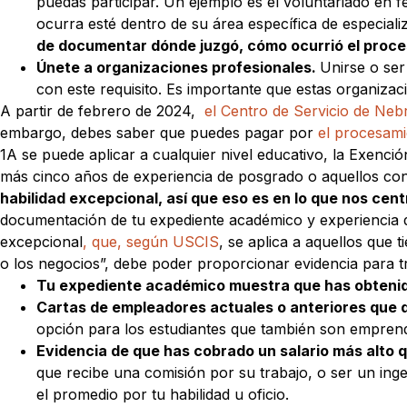
puedas participar. Un ejemplo es el voluntariado en fe
ocurra esté dentro de su área específica de especial
de documentar dónde juzgó, cómo ocurrió el proces
Únete a organizaciones profesionales.
Unirse o ser
con este requisito. Es importante que estas organizac
A partir de febrero de 2024,
el Centro de Servicio de Neb
embargo, debes saber que puedes pagar por
el procesamie
1A se puede aplicar a cualquier nivel educativo, la Exenci
más cinco años de experiencia de posgrado o aquellos con
habilidad excepcional, así que eso es en lo que nos cen
documentación de tu expediente académico y experiencia de 
excepcional
, que, según USCIS
, se aplica a aquellos que 
o los negocios”, debe poder proporcionar evidencia para tre
Tu expediente académico muestra que has obtenido 
Cartas de empleadores actuales o anteriores que 
opción para los estudiantes que también son empren
Evidencia de que has cobrado un salario más alto 
que recibe una comisión por su trabajo, o ser un ing
el promedio por tu habilidad u oficio.