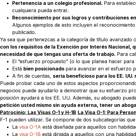
Pertenencia a un colegio profesional.
Para establec
cualquiera pueda entrar.
Reconocimiento por sus logros y contribuciones e
Algunos ejemplos de esto incluyen el reconocimiento
publicado.
Ya sea que pertenezcas a la categoría de título avanzado o
con los requisitos de la Exención por Interés Nacional, 
necesidad de que tengas una oferta de trabajo.
Para cal
El “esfuerzo propuesto” (o lo que planea hacer para t
Está
bien posicionado
para avanzar en el esfuerzo p
A fin de cuentas,
sería beneficioso para los EE. UU. r
Puede probar cada uno de estos aspectos proporcionando 
negocios puede ayudarlo a demostrar que su esfuerzo prop
posición ayudará a los EE. UU. Además, su abogado puede 
petición usted mismo sin ayuda externa, tener un aboga
Patrocinio: Las Visas O-1 y H-1B
La Visa O-1: Para Perso
F-1 pueden utilizar. Se compone de dos subcategorías que
La
visa O-1A
está diseñada para aquellos con habilidad
La
visa O-1B
está dirigida a aquellos con una habilidad