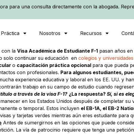
ora para una consulta directamente con la abogada. Repre
 Práctica
Nosotros
Recursos
Cont
 con la
Visa Académica de Estudiante F-1
pasan años en l
 no solo continuar su educación en
colegios y universidade
cular
o
capacitación práctica opcional
para que pueda pe
ontactos con profesionales.
Para algunos estudiantes, pued
mucha experiencia educativa y laboral en los EE. UU. y ha
ncontrarán trabajo en su campo de estudio cuando regresen
tulo a través de la visa F-1?
¿La respuesta?
Sí, si es el
ecer en los Estados Unidos después de completar su visa
rmanente o temporal. Estos incluyen
el EB-1A, el EB-2 Natio
isas y tarjetas verdes mientras aún eres estudiante para q
o
Antes de sumergirnos en las opciones que puede consider
petición. La vía de patrocinio requiere que tenga una petic