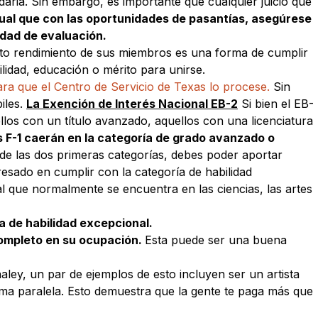
ndaria. Sin embargo, es importante que cualquier juicio que
gual que con las oportunidades de pasantías, asegúrese
idad de evaluación.
alto rendimiento de sus miembros es una forma de cumplir
ilidad, educación o mérito para unirse.
ra que el Centro de Servicio de Texas lo procese.
Sin
iles.
La Exención de Interés Nacional EB-2
Si bien el EB-
los con un título avanzado, aquellos con una licenciatura
s F-1 caerán en la categoría de grado avanzado o
 de las dos primeras categorías, debes poder aportar
esado en cumplir con la categoría de habilidad
 al que normalmente se encuentra en las ciencias, las artes
a de habilidad excepcional.
completo en su ocupación.
Esta puede ser una buena
ey, un par de ejemplos de esto incluyen ser un artista
rma paralela. Esto demuestra que la gente te paga más que