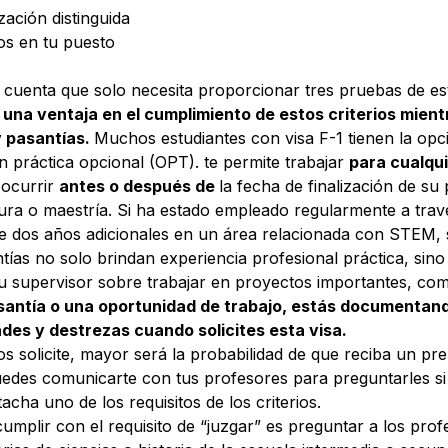
ación distinguida
os en tu puesto
 cuenta que solo necesita proporcionar tres pruebas de est
na ventaja en el cumplimiento de estos criterios mient
y pasantías.
Muchos estudiantes con visa F-1 tienen la opci
n práctica opcional (OPT). te permite trabajar
para cualqu
 ocurrir
antes o después de
la fecha de finalización de s
tura o maestría. Si ha estado empleado regularmente a trav
nte dos años adicionales en un área relacionada con STEM
ías no solo brindan experiencia profesional práctica, sin
u supervisor sobre trabajar en proyectos importantes, com
santía o una oportunidad de trabajo, estás documentand
des y destrezas cuando solicites esta visa.
 solicite, mayor será la probabilidad de que reciba un pr
uedes comunicarte con tus profesores para preguntarles s
cha uno de los requisitos de los criterios.
mplir con el requisito de “juzgar” es preguntar a los prof