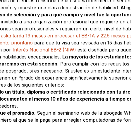
rias de ciencias o historia de la escuela intermedia o secu
ización y muestre una clara demostración de habilidad.
Al i
o de selección y para qué campo y nivel fue la oportun
 invitado a una organización profesional que requiere un 
iones sean profesionales y requieran un cierto nivel de hab
raska tarda 19 meses en procesar el EB-1A y 22.5 meses pa
nto prioritario
para que tu visa sea revisada en 15 días háb
ón por
Interés Nacional EB-2 (NIW)
está diseñada para aquel
 habilidades excepcionales.
La mayoría de los estudiante
traremos en esta sección.
Para cumplir con los requisitos
posgrado, si es necesario. Si usted es un estudiante inter
tienen un “grado de experiencia significativamente superior
s de los siguientes criterios:
un título, diploma o certificado relacionado con tu áre
documenten al menos 10 años de experiencia a tiempo 
dedores.
que el promedio.
Según el seminario web de la abogada Whal
eniero al que se le paga para arreglar computadoras de fo