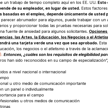
ne un trabajo de tiempo completo aquí en los EE. UU.
Esto 
pende de su empleador, en lugar de usted.
Estos factores 
des basadas en el empleo, depende únicamente de usted 
 parecer abrumador para algunos, puede trabajar con un
terios y proporcionar todas las pruebas necesarias para so
na fuente de ansiedad para algunos solicitantes.
Opciones 
ncias, las Artes, la Educación, los Negocios o el Atleti
btendrá una tarjeta verde una vez que sea aprobado.
Esta
educación, los negocios o el atletismo a través de la aclama
).
Entonces, ¿cuáles son los requisitos de elegibilidad par
gros han sido reconocidos en su campo de especialización
idos a nivel nacional o internacional
campo
sional u otro medio de comunicación importante
 en un panel o individualmente
portancia para el campo
ofesionales u otros medios de comunicación
trinas