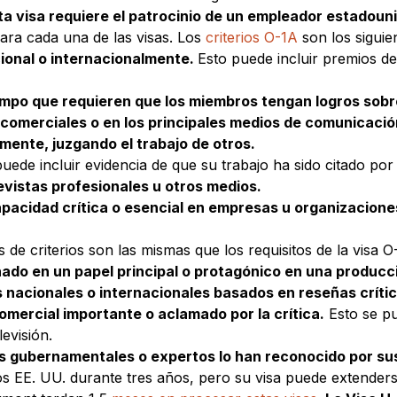
ta visa requiere el patrocinio de un empleador estadoun
para cada una de las visas. Los
criterios O-1A
son los siguie
ional o internacionalmente.
Esto puede incluir premios de
ampo que requieren que los miembros tengan logros sobr
/comerciales o en los principales medios de comunicació
lmente, juzgando el trabajo de otros.
uede incluir evidencia de que su trabajo ha sido citado por 
evistas profesionales u otros medios.
acidad crítica o esencial en empresas u organizaciones
 de criterios son las mismas que los requisitos de la visa 
do en un papel principal o protagónico en una producci
 nacionales o internacionales basados en reseñas crític
omercial importante o aclamado por la crítica.
Esto se pu
evisión.
as gubernamentales o expertos lo han reconocido por sus
s EE. UU. durante tres años, pero su visa puede extenders