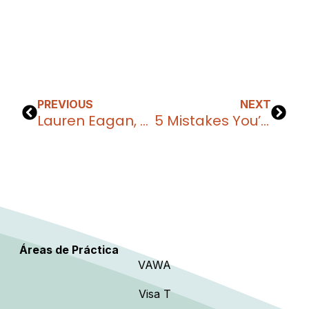
PREVIOUS
NEXT
Lauren Eagan, Founder & CEO of Eagan Immigration, Named to the 2025 Edition of The Best Lawyers in America® for Immigration Law
5 Mistakes You’re Making When Filing the EB-2 NIW
Áreas de Práctica
VAWA
Visa T